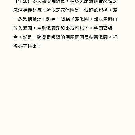
【作法】冬天需要補腎氣，在冬天節氣適合來點芝
麻溫補養腎氣，所以芝麻湯圓是一個好的選擇，煮
一鍋黑糖薑湯，起另一個鍋子煮湯圓，熱水煮開再
放入湯圓，煮到湯圓浮起來就可以了，將兩著組
合，就是一碗暖胃暖腎的團團圓圓黑糖薑湯圓。祝
福冬至快樂！