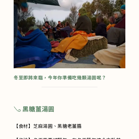
冬至即將來臨，今年你準備吃幾顆湯圓呢？
𓂅 黑糖薑湯圓
【食材】芝麻湯圓、黑糖老薑醬