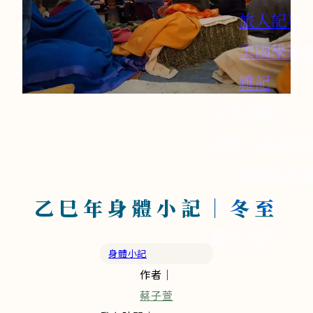
旅人記事
美國學習
雜記
近期活動
課程 / 森海好
購物車頁
影音媒體
乙巳年身體小記｜冬至
聯絡我們
身體小記
作者｜
蔡子萱