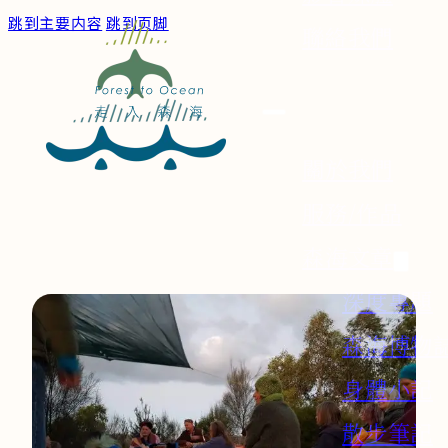
跳到主要内容
跳到页脚
聯絡我們
關於我們
服務/作品
森海文章
深度專題
森海博物
身體小記
散步筆記