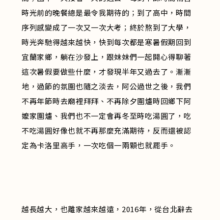
時光前的晚餐總是最令我期待的；到了高中，時間
序列感變成了一次又一次大考；終於熬到了大學，
時光奔馳得越來越快，快到每次都是寒暑假期回到
宜蘭家鄉，躺在沙發上，跟妹妹們一起開心得聊著
這次暑假要做些什麼，才發現半年又過去了。漸漸
地，過節的氛圍也隨之淡去，阿公過世之後，我們
不再年節時去廟裡拜拜、不再除夕圍爐時回鄉下阿
嬤家圍爐、我們也不一定會再冬至時吃湯圓了，吃
不吃湯圓好像也就不再那麼充滿期待，反而還被認
定為卡洛里高手，一次吃個一兩顆也就罷手。
越長越大，也離家越來越遠，2016年，從台北辭去