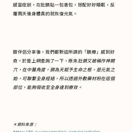
感冒症狀，在肚臍貼一包香包，搭配好好睡眠，反
覆兩天後身體真的就恢復元氣。
跟伴侶分享後，我們都對這所謂的「臍療」感到好
奇，於是上網查詢了一下，原來
肚臍又被稱作神闕
穴，在中醫角度，臍為天賦予生命之根，是元氣之
始，可聯繫全身經絡，所以透過外敷藥材粉在這個
部位，能夠吸收至全身達到療效。
＊資料來源：
https://hk.euyansangclinic.com/cn/articles-