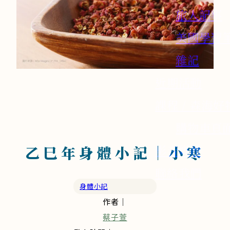
旅人記事
美國學習
雜記
近期活動
課程 / 森海好
購物車頁
影音媒體
乙巳年身體小記｜小寒
聯絡我們
身體小記
作者｜
蔡子萱