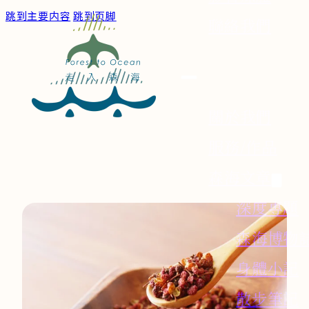
跳到主要内容
跳到页脚
聯絡我們
關於我們
服務/作品
森海文章
深度專題
森海博物
身體小記
散步筆記