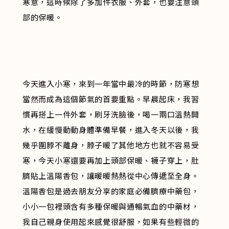
寒意，這時候除了多加件衣服、外套，也要注意頭
部的保暖。
今天進入小寒，來到一年當中最冷的時節，防寒想
當然而成為這個節氣的首要重點。早晨起床，我習
慣再搭上一件外套，刷牙洗臉後，喝一兩口溫熱開
水，在緩慢動動身體準備早餐，進入冬天以後，我
幾乎圍脖不離身，脖子暖了其他地方也就不容易受
寒，今天小寒還要再加上頭部保暖、襪子穿上，肚
臍貼上溫陽香包，讓暖暖熱熱從中心傳遞至全身。
溫陽香包是過去朋友分享的家庭必備臍療中藥包，
小小一包裡頭含有多種保暖與通暢氣血的中藥材，
我自己親身使用起來感覺很舒服，如果有些輕微的