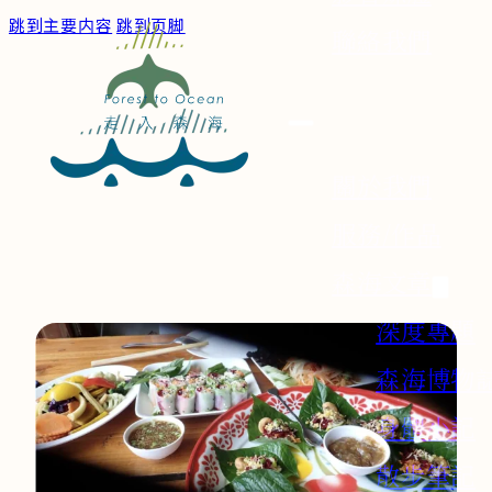
跳到主要内容
跳到页脚
聯絡我們
關於我們
服務/作品
森海文章
深度專題
森海博物
身體小記
散步筆記