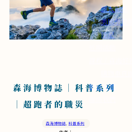
旅人記事
美國學習
雜記
近期活動
課程 / 森海好
購物車頁
影音媒體
森海博物誌｜科普系列
聯絡我們
｜超跑者的職災
森海博物誌
,
科普系列