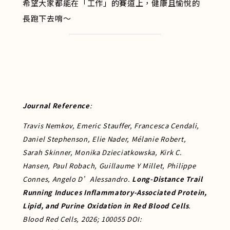
希望大家都能在「工作」的賽道上，健康且愉悅的
長跑下去唷～
Journal Reference
:
Travis Nemkov, Emeric Stauffer, Francesca Cendali,
Daniel Stephenson, Elie Nader, Mélanie Robert,
Sarah Skinner, Monika Dzieciatkowska, Kirk C.
Hansen, Paul Robach, Guillaume Y Millet, Philippe
Connes, Angelo D’Alessandro.
Long-Distance Trail
Running Induces Inflammatory-Associated Protein,
Lipid, and Purine Oxidation in Red Blood Cells
.
Blood Red Cells, 2026; 100055 DOI: