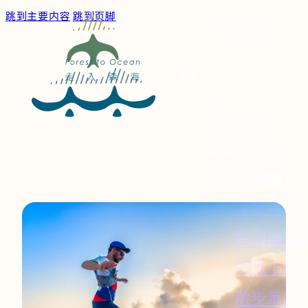
跳到主要内容
跳到页脚
聯絡我們
關於我們
服務/作品
森海文章
深度專題
森海博物
身體小記
散步筆記