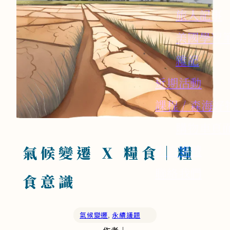
旅人記事
美國學習
雜記
近期活動
課程 / 森海好
購物車頁
影音媒體
氣候變遷 X 糧食｜糧
聯絡我們
食意識
氣候變遷
,
永續議題