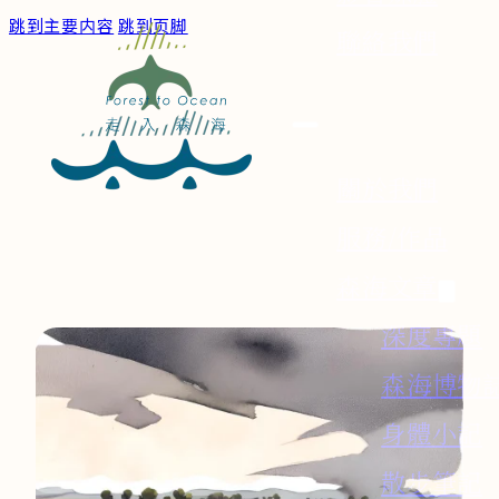
跳到主要内容
跳到页脚
聯絡我們
關於我們
服務/作品
森海文章
深度專題
森海博物
身體小記
散步筆記