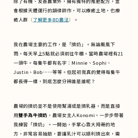
除了有機、友善農業外，擁有獨特的推肥配方，並
會根據天體運行的韻律耕作，可以療癒土地，也療
癒人群
（
了解更多BD農法
）
。
我在農場主要的工作，是「擠奶」。無論颳風下
雨，每天早上5點就必須前往牛棚。當時農場裡有21
一頭牛。每隻牛都有名字：Minnie、Sophi、
Justin、Bob⋯⋯等等。但起初我真的覺得每隻牛
都長得一樣，到底怎麼分辨誰是誰呢？
農場的擠奶並不是使用幫浦或是擠乳器，而是直接
用
雙手為牛擠奶
，農場女主人Konomi，一步步帶著
我練習「擠奶」。一開始，手掌心靠大拇哥的地
方，非常容易抽筋，要讓乳汁可以順利擠出來，需