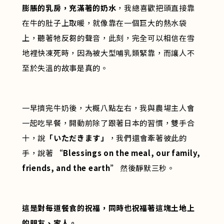
膨脹的乳房，充滿著的奶水
，我總喜歡把頭直接靠
在牛的肚子上取暖，就像靠在一個巨大的熱水袋
上，聽著牠反芻的聲音，此刻，完全可以相信在雪
地裡快凍死時，因為被大型哺乳類緊靠，而讓人不
至於失溫的故事是真的。
一早擠完牛奶後，大概八點左右，我與農場主人會
一起吃早餐，開動前除了跟著日本的習慣，雙手合
十，說
「いただきます」
，我們還會牽著彼此的
手，說著
“Blessings on the meal, our family,
friends, and the earth”
然後靜默三秒。
這是對每道餐食的祝福，同時也祝福著這塊土地上
的朋友、家人。