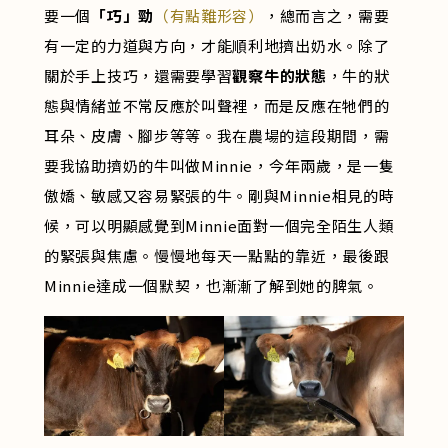
要一個
「巧」勁
（有點難形容）
，總而言之，需要
有一定的力道與方向，才能順利地擠出奶水。除了
關於手上技巧，還需要學習
觀察牛的狀態
，牛的狀
態與情緒並不常反應於叫聲裡，而是反應在牠們的
耳朵、皮膚、腳步等等。我在農場的這段期間，需
要我協助擠奶的牛叫做Minnie，今年兩歲，是一隻
傲嬌、敏感又容易緊張的牛。剛與Minnie相見的時
候，可以明顯感覺到Minnie面對一個完全陌生人類
的緊張與焦慮。慢慢地每天一點點的靠近，最後跟
Minnie達成一個默契，也漸漸了解到她的脾氣。