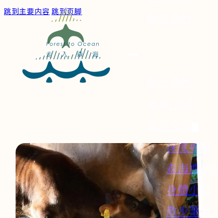
跳到主要内容
跳到页脚
聯絡我們
關於我們
服務/作品
森海文章
深度專題
森海博物
身體小記
散步筆記