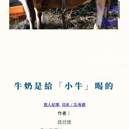
旅人記事
美國學習
雜記
近期活動
課程 / 森海好
購物車頁
影音媒體
牛奶是給「小牛」喝的
聯絡我們
旅人記事
,
日本 / 北海道
作者｜
魏妤珊