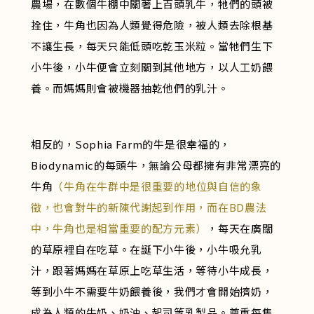
農場，在數個牛棚中關著上百頭乳牛，牠們的頭被
拴住，牛角也因為人類覺得危險，被人類去除根基
不讓生長，每天只能低頭吃乾玉米粒。當牠們生下
小牛後，小牛便會立刻關到其他地方，以人工奶餵
養。而媽媽則會被機器抽乾他們的乳汁。
相反的，Sophia Farm的牛是很幸福的，
Biodynamic的每頭牛，無論公母都擁有非常漂亮的
牛角
（牛角在牛群中是很重要的地位與自信的象
徵，也會對牛的新陳代謝起到作用，而在BD農法
中，牛角也是相當重要的配方元素）
，每天在廣闊
的草原裡自在吃草。在誕下小牛後，小牛吸允乳
汁，跟著媽媽在草原上吃草生活，等待小牛成長，
等到小牛不需要牛奶餵養後，我們才會開始擠奶，
成為人類的牛奶、奶油、起司等乳製品。尊重每隻