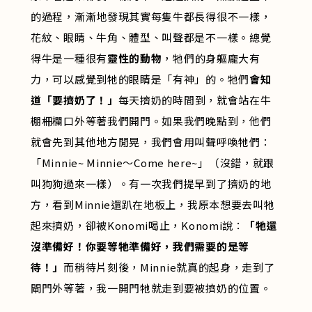
的過程，漸漸地發現其實每隻牛都長得很不一樣，
花紋、眼睛、牛角、體型、叫聲都是不一樣。總覺
得牛是一種很有
靈性的動物
，牠們的身軀龐大有
力，可以感覺到牠的眼睛是「有神」的。牠們
會知
道「要擠奶了！」
每天擠奶的時間到，就會站在牛
棚柵欄口外等著我們開門。如果我們晚點到，他們
就會先到其他地方閒晃，我們會用叫聲呼喚牠們：
「Minnie~ Minnie～Come here~」（沒錯，就跟
叫狗狗過來一樣）。有一次我們提早到了擠奶的地
方，看到Minnie還趴在地板上，我原本想要去叫牠
起來擠奶，卻被Konomi喝止，Konomi說：
「牠還
沒準備好！你要等牠準備好，我們需要的是等
待！」
而稍待片刻後，Minnie就真的起身，走到了
閘門外等著，我一開門牠就走到要被擠奶的位置。