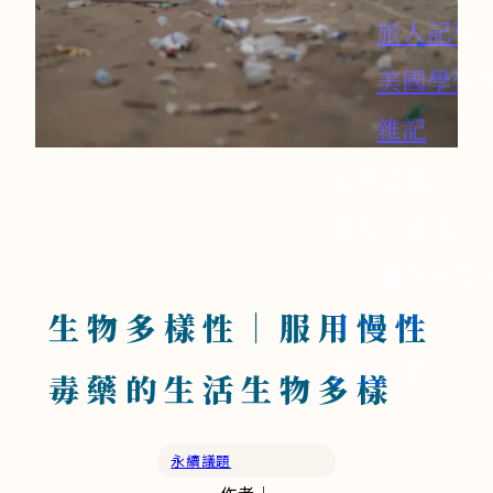
旅人記事
美國學習
雜記
近期活動
課程 / 森海好
購物車頁
影音媒體
生物多樣性｜服用慢性
聯絡我們
毒藥的生活生物多樣
永續議題