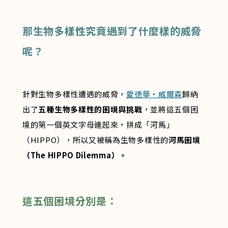
那生物多樣性究竟遇到了什麼樣的威脅
呢？
針對生物多樣性遭遇的威脅，
愛德華・威爾森
歸納
出了
五種生物多樣性的困境與挑戰
，並將這五個困
境的第一個英文字母連起來，拼成「河馬」
（HIPPO），所以又被稱為生物多樣性的
河馬困境
（The HIPPO Dilemma）。
這五個困境分別是：