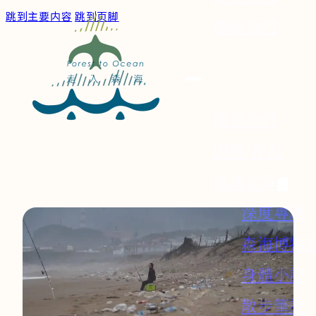
跳到主要内容
跳到页脚
聯絡我們
關於我們
服務/作品
森海文章
深度專題
森海博物
身體小記
散步筆記