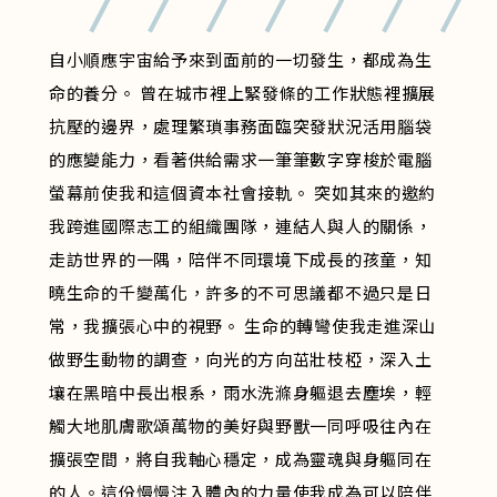
自小順應宇宙給予來到面前的一切發生，都成為生
命的養分。 曾在城市裡上緊發條的工作狀態裡擴展
抗壓的邊界，處理繁瑣事務面臨突發狀況活用腦袋
的應變能力，看著供給需求一筆筆數字穿梭於電腦
螢幕前使我和這個資本社會接軌。 突如其來的邀約
我跨進國際志工的組織團隊，連結人與人的關係，
走訪世界的一隅，陪伴不同環境下成長的孩童，知
曉生命的千變萬化，許多的不可思議都不過只是日
常，我擴張心中的視野。 生命的轉彎使我走進深山
做野生動物的調查，向光的方向茁壯枝椏，深入土
壤在黑暗中長出根系，雨水洗滌身軀退去塵埃，輕
觸大地肌膚歌頌萬物的美好與野獸一同呼吸往內在
擴張空間，將自我軸心穩定，成為靈魂與身軀同在
的人。這份慢慢注入體內的力量使我成為可以陪伴