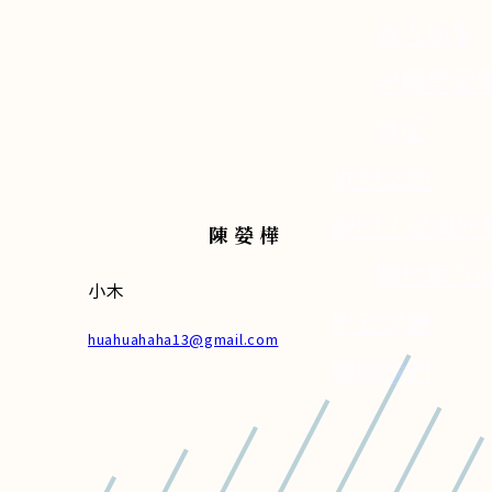
旅人記事
美國學習
雜記
近期活動
課程 / 森海好
陳嫈樺
購物車頁
小木
影音媒體
huahuahaha13@gmail.com
聯絡我們