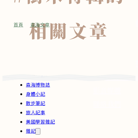
旅人記事
美國學習
相關文章
首頁
•
森海文章
•
#樹木特輯
雜記
深度專題
永續議題
近期活動
生物多樣性
課程 / 森海好
能源
購物車頁
海洋
森海博物誌
影音媒體
身體小記
聯絡我們
散步筆記
旅人記事
美國學習雜記
雜記