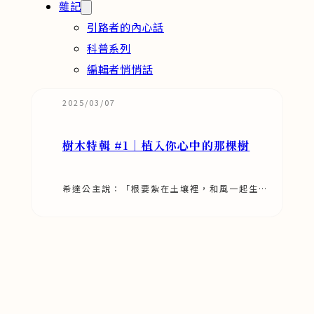
雜記
引路者的內心話
科普系列
編輯者悄悄話
2025/03/07
樹木特輯 #1｜植入你心中的那棵樹
希達公主說：「根要紮在土壤裡，和風一起生
存，和種子一起過冬，和鳥兒一起歌頌春天，不
管你擁有多麽驚人的武器，不管…