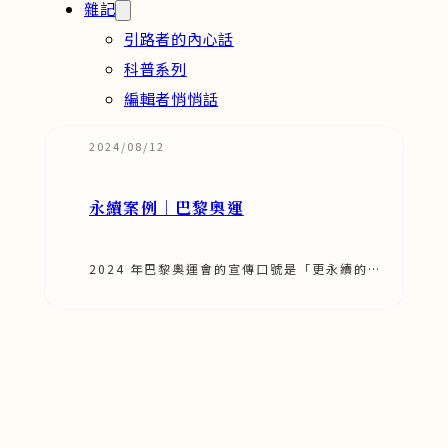
雜記
引路者的內心話
科普系列
編輯者悄悄話
2024/08/12
永續案例｜巴黎奧運
2024 年巴黎奧運會的宣傳口號是「更永續的奧
運會」，就讓我們一探本屆奧運在永續面向上的
具體作法與概念思維吧！…