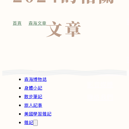
旅人記事
美國學習
文章
首頁
•
森海文章
•
2024
雜記
深度專題
永續議題
近期活動
生物多樣性
課程 / 森海好
能源
購物車頁
海洋
森海博物誌
影音媒體
身體小記
聯絡我們
散步筆記
旅人記事
美國學習雜記
雜記