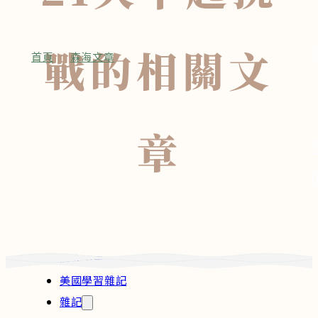
旅人記事
美國學習
戰
的相關文
首頁
•
森海文章
•
21天早起挑戰
雜記
深度專題
永續議題
近期活動
章
生物多樣性
課程 / 森海好
能源
購物車頁
海洋
森海博物誌
影音媒體
身體小記
聯絡我們
散步筆記
旅人記事
美國學習雜記
雜記