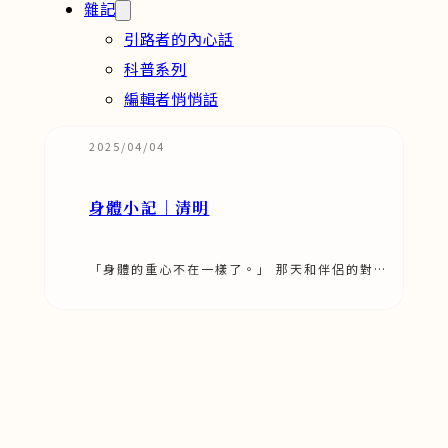
雜記
引路者的內心話
科普系列
編輯者悄悄話
2025/04/04
身體小記｜清明
「身體的重心不在一樣了。」 那天和伴侶的對談
裡冒出了這一句，是啊，不僅是身體，生活、生
命整體的重心也都不一樣了…