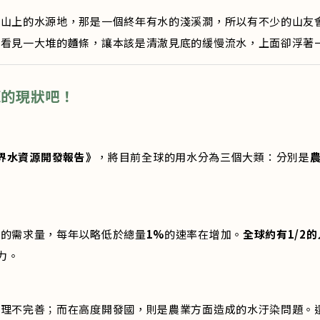
高山上的水源地，那是一個終年有水的淺溪澗，所以有不少的山友
裡看見一大堆的麵條，讓本該是清澈見底的緩慢流水，上面卻浮著
源的現狀吧！
世界水資源開發報告》
，將目前全球的用水分為三個大類：分別是
水的需求量，每年以略低於總量
1%
的速率在增加。
全球約有1/2
力。
處理不完善；而在高度開發國，則是農業方面造成的水汙染問題。