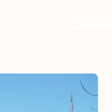
Search
for: