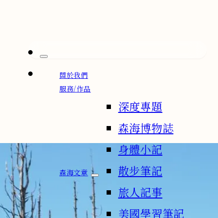
關於我們
服務/作品
深度專題
森海博物誌
身體小記
散步筆記
森海文章
旅人記事
美國學習筆記