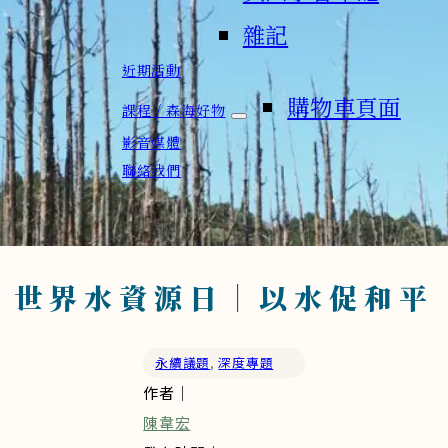
雜記
近期活動
購物車頁面
課程 / 森海好物
影音媒體
聯絡我們
世界水資源日｜以水促和平
永續議題
,
深度專題
作者｜
陳韋宏