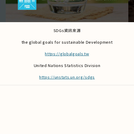
SDGs資訊來源
the global goals for sustainable Development
https://globalgoals.tw
United Nations Statistics Division
https://unstats.un.org/sdgs