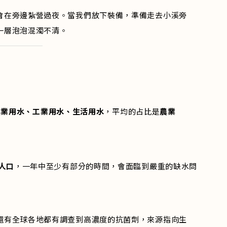
會在旁邊紮營過夜。當我們放下裝備，準備走去小溪旁
一層泡泡混濁不清。
農業用水、工業用水、生活用水
，平均的占比是
農業
的人口
，一年中至少有部分的時間，會面臨到嚴重的缺水問
還有全球各地都有調查到高濃度的抗菌劑，來源指向生