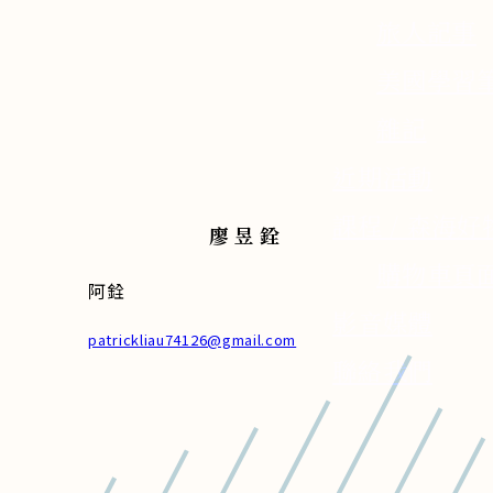
旅人記事
美國學習
雜記
近期活動
課程 / 森海好
廖昱銓
購物車頁
阿銓
影音媒體
patrickliau74126@gmail.com
聯絡我們